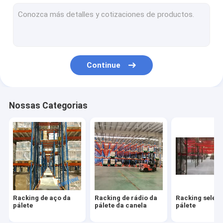
Racking profundo dobro da pálete
Racking estreito mesmo da pálete do corredor
Empurre para trás o racking da pálete
Continue
Racking industrial do armazenamento
Cremalheira do fluxo de pálete
Nossas Categorias
Cremalheira do fluxo da caixa
Racking de aço da
Racking de rádio da
Racking seleti
pálete
pálete da canela
pálete