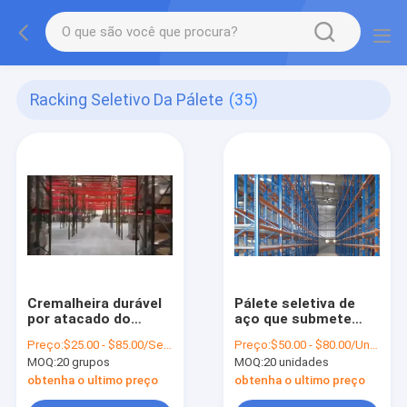
Racking Seletivo Da Pálete
(35)
Cremalheira durável
Pálete seletiva de
por atacado do
aço que submete
metal com
cremalheiras do
Preço:
$25.00 - $85.00/Sets
Preço:
$50.00 - $80.00/Units
armazenamento do
armazenamento do
MOQ:
20 grupos
MOQ:
20 unidades
Multi-nível
passo de 75mm
obtenha o ultimo preço
obtenha o ultimo preço