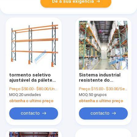
Dê a sua exigência
tormento seletivo
Sistema industrial
ajustável da pálete
resistente do
do passo de 50mm
tormento da pálete
Preço:
$50.00 - $80.00/Units
Preço:
$15.00 - $30.00/Sets
resistente
RMI/AS4084 para o
MOQ:
20 unidades
MOQ:
50 grupos
armazenamento do
armazém
obtenha o ultimo preço
obtenha o ultimo preço
contacto
contacto