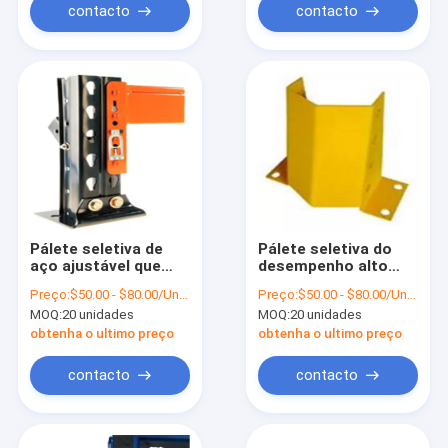
contacto
contacto
Pálete seletiva de
Pálete seletiva do
aço ajustável que
desempenho alto
submete o passo de
que submete a
Preço:
$50.00 - $80.00/Units
Preço:
$50.00 - $80.00/Units
75mm
pálete de aço
MOQ:
20 unidades
MOQ:
20 unidades
ajustável de 75mm
que arquiva
obtenha o ultimo preço
obtenha o ultimo preço
contacto
contacto