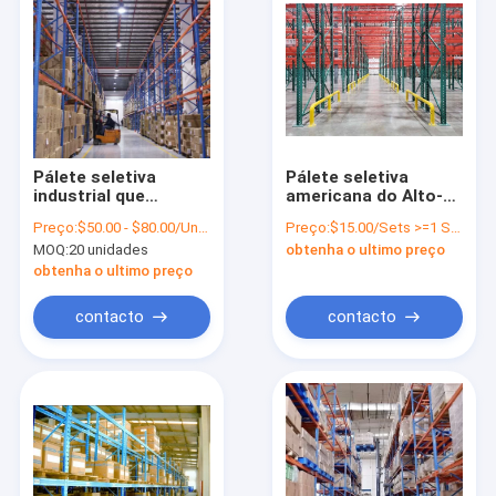
Pálete seletiva
Pálete seletiva
industrial que
americana do Alto-
submete a
fim que submete a
Preço:
$50.00 - $80.00/Units
Preço:
$15.00/Sets >=1 Sets
instalação
profundidade de 1.5-
MOQ:
20 unidades
obtenha o ultimo preço
econômica
3.0mm
obtenha o ultimo preço
contacto
contacto
Casa
Produtos
Sobre nós