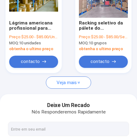
Excursão da fábrica
Controle da qualidade
Lágrima americana
Racking seletivo da
profissional para
pálete do
Contacte-nos
denominar o racking
armazenamento
Preço:
$25.00 - $85.00/Units
Preço:
$25.00 - $85.00/Sets
seletivo da pálete
industrial do
MOQ:
10 unidades
MOQ:
10 grupos
armazém
Notícia
obtenha o ultimo preço
obtenha o ultimo preço
Casos
contacto
contacto
Veja mais
Racking de aço da pálete
Racking de rádio da pálete da canela
Deixe Um Recado
Nós Responderemos Rapidamente
Racking seletivo da pálete
Movimentação no racking da pálete