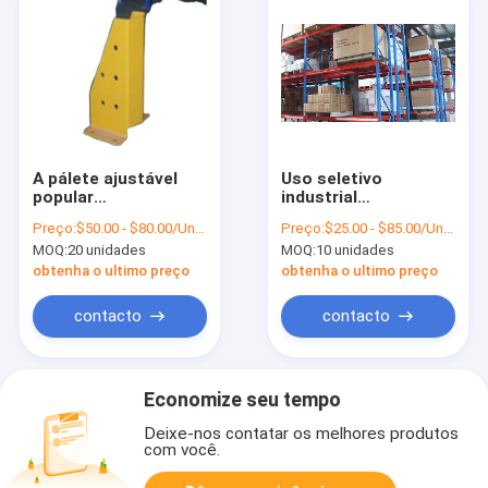
A pálete ajustável
Uso seletivo
popular
industrial
arquiva/racking
personalizado bens
Preço:
$50.00 - $80.00/Units
Preço:
$25.00 - $85.00/Units
seletiva da pálete
do armazém do
MOQ:
20 unidades
MOQ:
10 unidades
racking da pálete
obtenha o ultimo preço
obtenha o ultimo preço
contacto
contacto
Economize seu tempo
Deixe-nos contatar os melhores produtos
com você.