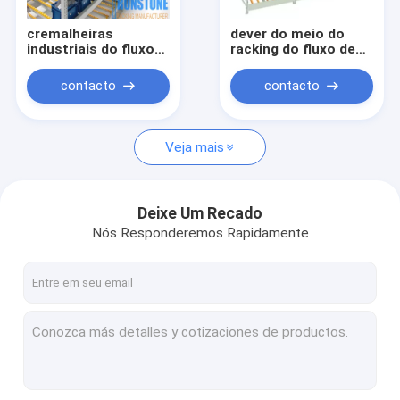
cremalheiras
dever do meio do
industriais do fluxo
racking do fluxo de
da caixa da gravidade
gravidade do
do armazenamento
tormento do
contacto
contacto
do armazém
armazém
Veja mais
Deixe Um Recado
Nós Responderemos Rapidamente
Casa
Produtos
Sobre nós