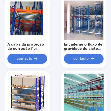
A caixa da proteção
Encaderne o fluxo de
de corrosão flui
gravidade do sistema
altura da cremalheira
de fluxo que submete
2500-7500mm
o armazenamento
contacto
contacto
industrial