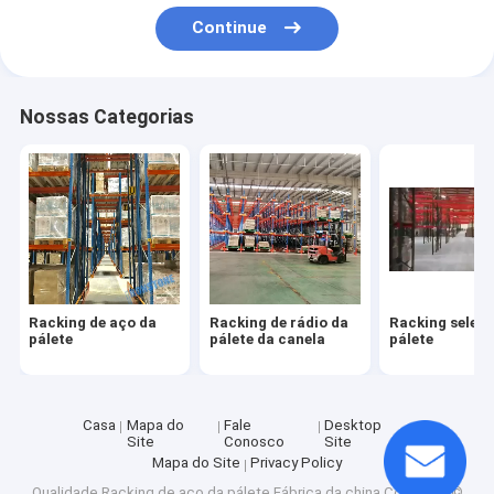
Excursão da fábrica
Continue
Controle da qualidade
Nossas Categorias
Contacte-nos
Notícia
Casos
Racking de aço da pálete
Racking de aço da
Racking de rádio da
Racking seleti
pálete
pálete da canela
pálete
Racking de rádio da pálete da canela
Racking seletivo da pálete
Casa
Mapa do
Fale
Desktop
Site
Conosco
Site
Movimentação no racking da pálete
Mapa do Site
Privacy Policy
Qualidade
Racking de aço da pálete
Fábrica da china.Copyright ©