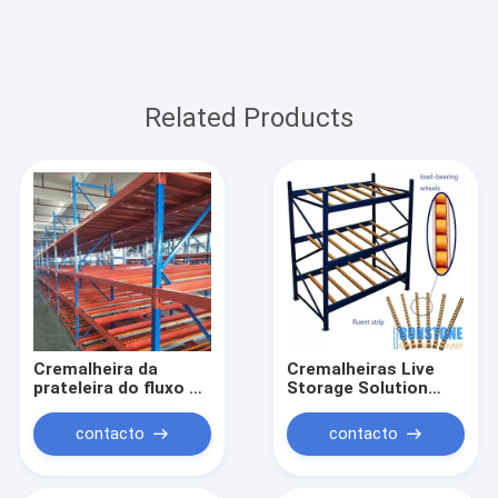
Related Products
Cremalheira da
Cremalheiras Live
prateleira do fluxo da
Storage Solution
caixa da gravidade do
FIFO do fluxo de
armazenamento do
gravidade do
contacto
contacto
armazém
armazém do cliente