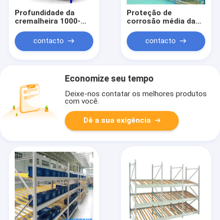
Profundidade da
Proteção de
cremalheira 1000-
corrosão média da
4500mm do fluxo da
cremalheira do fluxo
caixa do sistema do
da caixa do dever
contacto
contacto
FIFO
Economize seu tempo
Deixe-nos contatar os melhores produtos
com você.
Dê a sua exigência