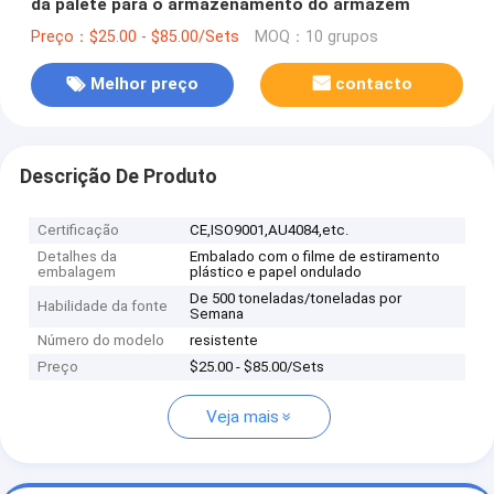
da pálete para o armazenamento do armazém
Preço：$25.00 - $85.00/Sets
MOQ：10 grupos
Melhor preço
contacto
Descrição De Produto
Certificação
CE,ISO9001,AU4084,etc.
Detalhes da
Embalado com o filme de estiramento
embalagem
plástico e papel ondulado
De 500 toneladas/toneladas por
Habilidade da fonte
Semana
Número do modelo
resistente
Preço
$25.00 - $85.00/Sets
Veja mais