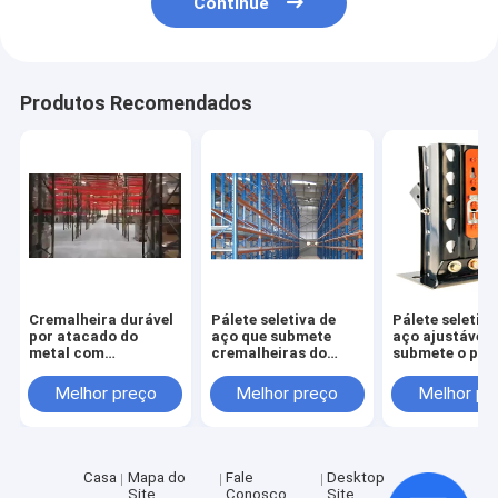
Continue
Produtos Recomendados
Cremalheira durável
Pálete seletiva de
Pálete seletiva
por atacado do
aço que submete
aço ajustável 
metal com
cremalheiras do
submete o pas
armazenamento do
armazenamento do
75mm
Multi-nível
passo de 75mm
Melhor preço
Melhor preço
Melhor pr
Casa
Mapa do
Fale
Desktop
Site
Conosco
Site