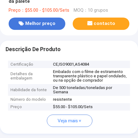
da pálete
Preço：$55.00 - $105.00/Sets
MOQ：10 grupos
Melhor preço
contacto
Descrição De Produto
Certificação
CE,ISO9001,AS4084
Embalado com o filme de estiramento
Detalhes da
transparente plástico e papel ondulado,
embalagem
ou na opção de comprador
De 500 toneladas/toneladas por
Habilidade da fonte
Semana
Número do modelo
resistente
Preço
$55.00 - $105.00/Sets
Veja mais