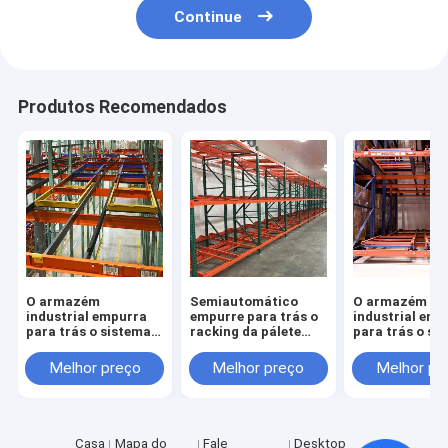
Continue
Produtos Recomendados
O armazém
Semiautomático
O armazém
industrial empurra
empurre para trás o
industrial emp
para trás o sistema
racking da pálete
para trás o si
do armazenamento
para o
da cremalheir
de racking da pálete
armazenamento do
pálete com
Melhor preço
Melhor preço
Melhor pr
alto densidade
capacidade do
densidade
Casa
Mapa do
Fale
Desktop